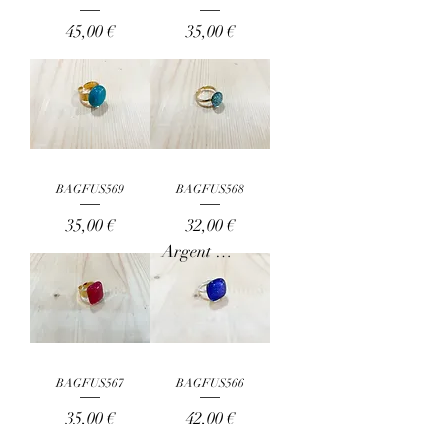
Prix
Prix
45,00 €
35,00 €
BAGFUS569
BAGFUS568
Prix
Prix
35,00 €
32,00 €
Argent 925
BAGFUS567
BAGFUS566
Prix
Prix
35,00 €
42,00 €
Argent 925