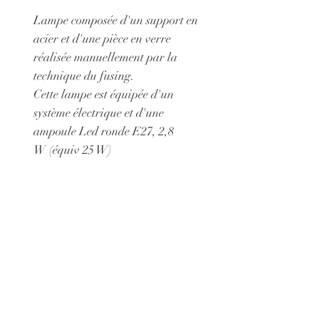
Lampe composée d'un support en
acier et d'une pièce en verre
réalisée manuellement par la
technique du fusing.
Cette lampe est équipée d'un
système électrique et d'une
ampoule Led ronde E27, 2,8
W (équiv 25 W)
Dimensions pièce en verre : 20 cm
X 15 cm
Possibilité de choisir un support
en acier afin de présenter cet objet
non comme comme une lampe
mais comme un tableau