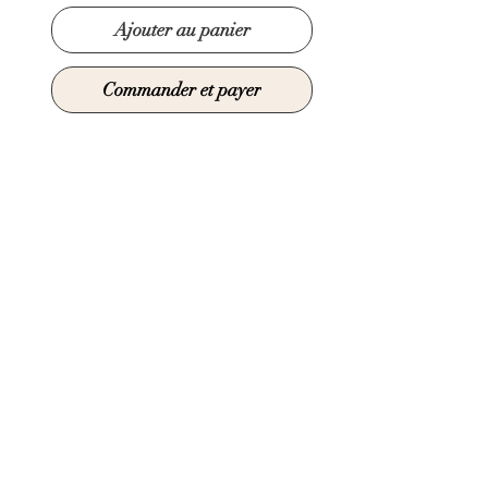
Ajouter au panier
Commander et payer
Tableau en verre réalisé
manuellement par la technique du
fusing.
vendu encadré
Dimensions : 20 cm X 20 cm
© 2021 par Claire Sarma Créations
Annulations et retours
Mentions légales
CGV