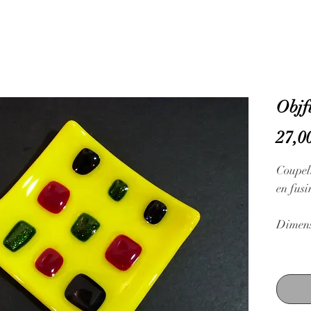
Objf
27,0
Coupell
en fus
Dimensi