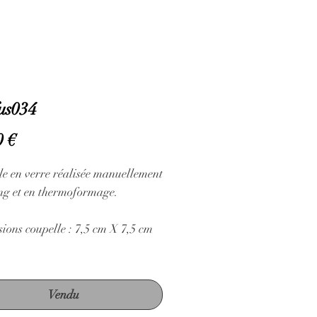
us034
Prix
0 €
e en verre réalisée manuellement
ing et en thermoformage.
ons coupelle : 7,5 cm X 7,5 cm
Vendu