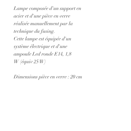
Lampe composée d'un support en
acier et d'une pièce en verre
réalisée manuellement par la
technique du fusing.
Cette lampe est équipée d'un
système électrique et d'une
ampoule Led ronde E14, 1,8
W (équiv 25 W)
Dimensions pièce en verre : 20 cm
X 15 cm
Possibilité de choisir un support
en acier afin de présenter cet objet
non comme comme une lampe
mais comme un tableau :
105 euros