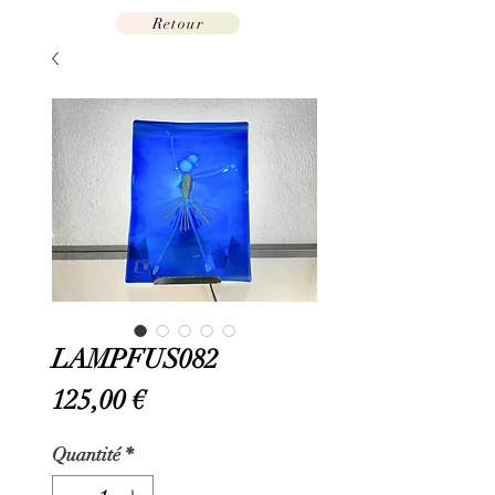
Retour
LAMPFUS082
Prix
125,00 €
Quantité
*