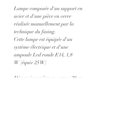
Lampe composée d'un support en
acier et d'une pièce en verre
réalisée manuellement par la
technique du fusing.
Cette lampe est équipée d'un
système électrique et d'une
ampoule Led ronde E14, 1,8
W (équiv 25 W)
Dimensions pièce en verre : 20 cm
X 15 cm
Possibilité de choisir un support
en acier afin de présenter cet objet
non comme comme une lampe
mais comme un tableau : 80 euros