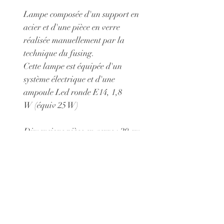
Lampe composée d'un support en
acier et d'une pièce en verre
réalisée manuellement par la
technique du fusing.
Cette lampe est équipée d'un
système électrique et d'une
ampoule Led ronde E14, 1,8
W (équiv 25 W)
Dimensions pièce en verre : 20 cm
X 15 cm
Possibilité de choisir un support
en acier afin de présenter cet objet
non comme comme une lampe
mais comme un tableau : 65 euros