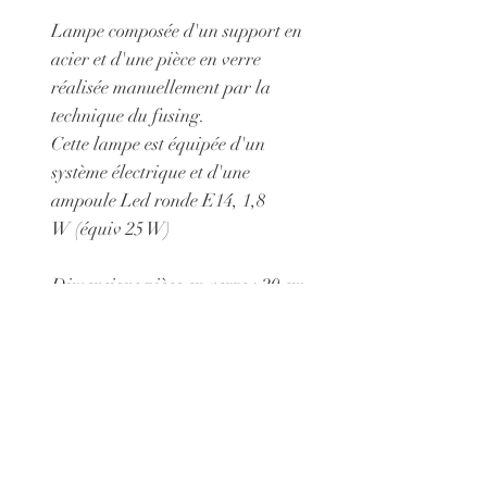
Lampe composée d'un support en
acier et d'une pièce en verre
réalisée manuellement par la
technique du fusing.
Cette lampe est équipée d'un
système électrique et d'une
ampoule Led ronde E14, 1,8
W (équiv 25 W)
Dimensions pièce en verre : 20 cm
X 15 cm
Possibilité de choisir un support
en acier afin de présenter cet objet
non comme comme une lampe
mais comme un tableau : 68 euros