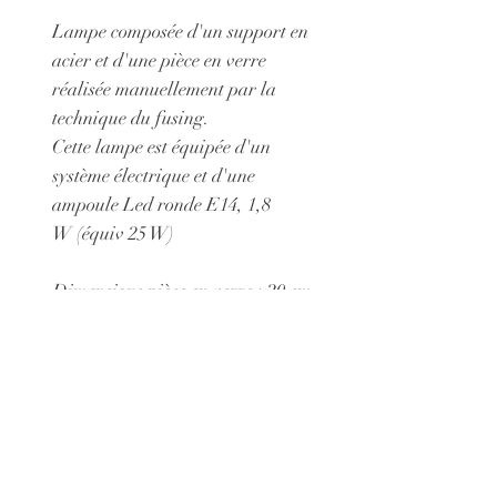
Lampe composée d'un support en
acier et d'une pièce en verre
réalisée manuellement par la
technique du fusing.
Cette lampe est équipée d'un
système électrique et d'une
ampoule Led ronde E14, 1,8
W (équiv 25 W)
Dimensions pièce en verre : 20 cm
X 15 cm
Possibilité de choisir un support
en acier afin de présenter cet objet
non comme comme une lampe
mais comme un tableau : 65 euros