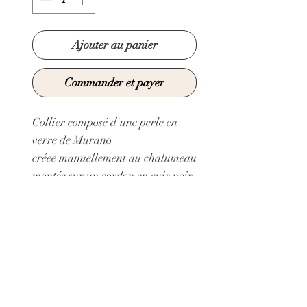
Ajouter au panier
Commander et payer
Collier composé d'une perle en
verre de Murano
créee manuellement au chalumeau
montée sur un cordon en cuir noir.
Ce collier est réglable grâce à une
chaine d'extension doré.
Métal garanti sans nickel, plomb,
ni cadmium
Taille minimum du collier: 38 cm
Taille maximum du collier: 46 cm