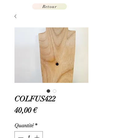
Retour
COLFUS422
Prix
40,00 €
Quantité
*