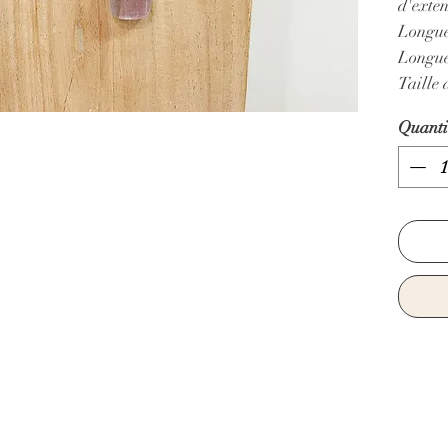
d'exten
Longue
Longue
Taille 
Quanti