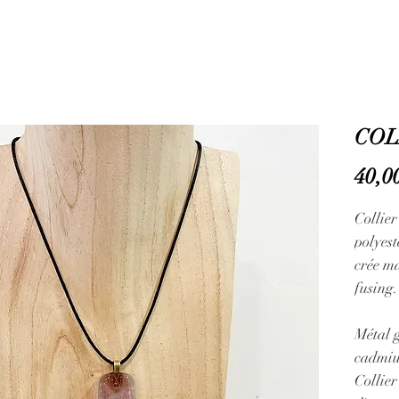
COL
40,0
Collie
polyest
crée m
fusing.
Métal g
cadmi
Collier