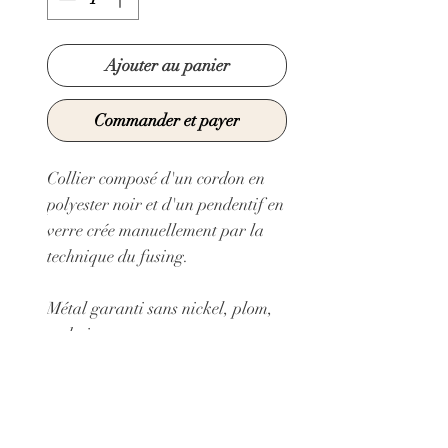
Ajouter au panier
Commander et payer
Collier composé d'un cordon en
polyester noir et d'un pendentif en
verre crée manuellement par la
technique du fusing.
Métal garanti sans nickel, plom,
cadmium
Collier réglable grâce à une
chaine d'extension en métal doré à
l'or fin
Longueur minimum du cordon: