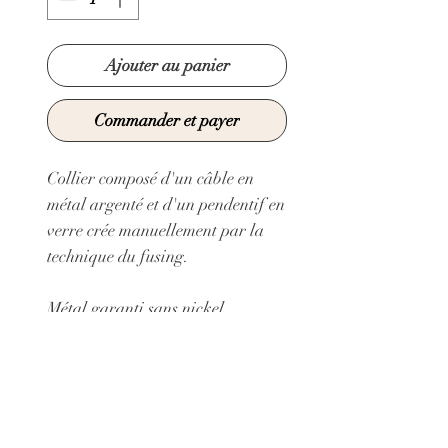
Ajouter au panier
Commander et payer
Collier composé d'un câble en
métal argenté et d'un pendentif en
verre crée manuellement par la
technique du fusing.
Métal garanti sans nickel.
Collier réglable grâce à une
chaine d'extension en métal
argenté
Longueur minimum du câble:
37 cm