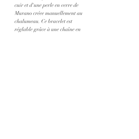
cuir et d'une perle en verre de
Murano créee manuellement au
chalumeau. Ce bracelet est
réglable grâce à une chaîne en
laiton plaqué argent garanti sans
nickel, plomb, cadmium
Longueur minimum : 15 cm
Longueur maximun : 19 cm
© 2021 par Claire Sarma Créations
Annulations et retours
Mentions légales
CGV