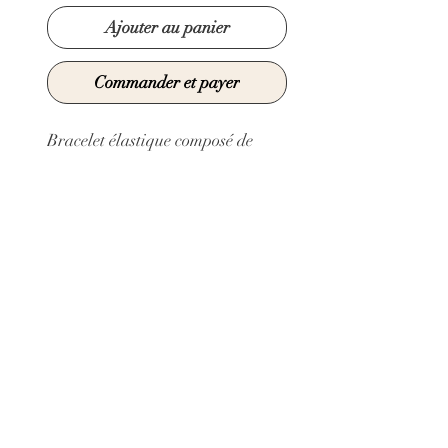
Ajouter au panier
Commander et payer
Bracelet élastique composé de
perle de Murano réalisées
manuellement au chalumeau.
Perle cache noeud en argent 925
Longueur minimum : 17 cm
Longueur maximun : 19 cm
© 2021 par Claire Sarma Créations
Annulations et retours
Mentions légales