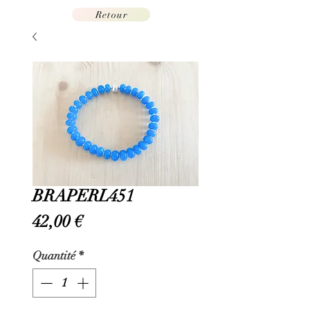
Retour
BRAPERL451
Prix
42,00 €
Quantité
*