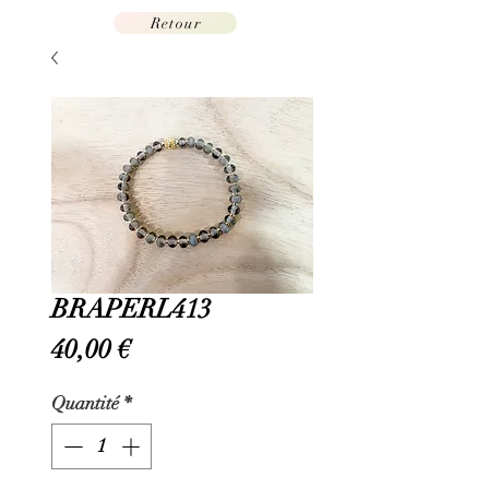
Retour
BRAPERL413
Prix
40,00 €
Quantité
*