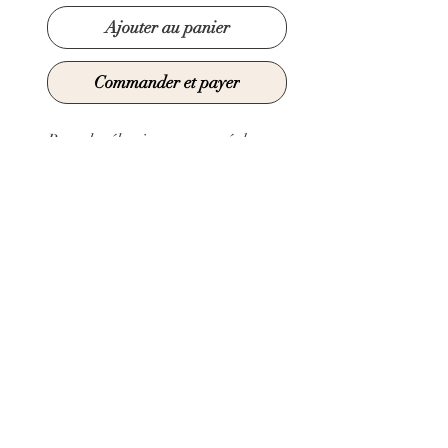
Ajouter au panier
Commander et payer
Bracelet élastique composé de
perle de Murano réalisées
manuellement au chalumeau
Longueur minimum : 17 cm
Longueur maximun : 19 cm
© 2021 par Claire Sarma Créations
Annulations et retours
Mentions légales
CGV