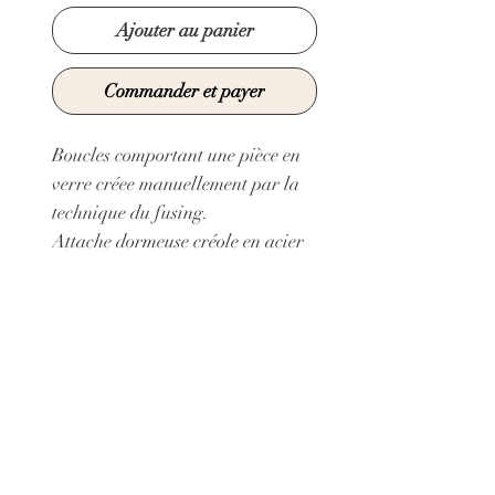
Ajouter au panier
Commander et payer
Boucles comportant une pièce en
verre créee manuellement par la
technique du fusing.
Attache dormeuse créole en acier
inoxydable doré à l'or fin garanti
sans nickel, plomb et cadmium.
Longueur pendentif : 1,5 cm
Collage Epoxy