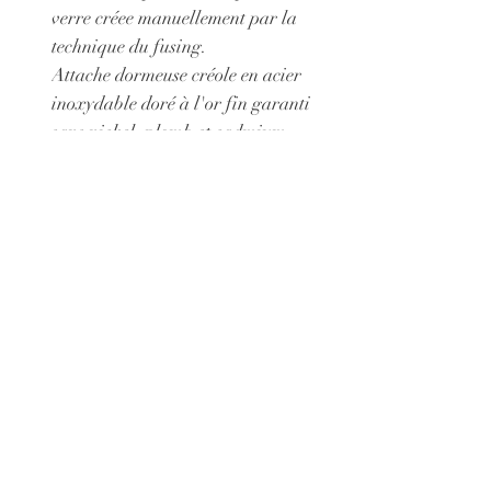
verre créee manuellement par la
technique du fusing.
Attache dormeuse créole en acier
inoxydable doré à l'or fin garanti
sans nickel, plomb et cadmium.
Longueur pendentif : 1,5 cm
Collage Epoxy
© 2021 par Claire Sarma Créations
Annulations et retours
Mentions légales
CGV