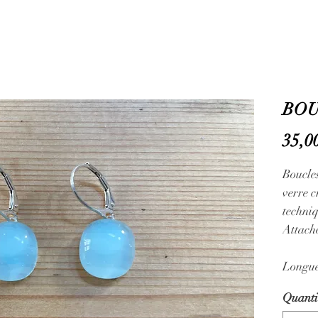
BOU
35,0
Boucle
verre 
techniq
Attach
Longue
Quanti