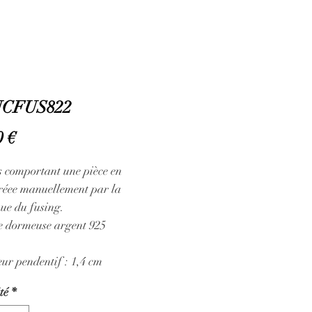
CFUS822
Prix
0 €
s comportant une pièce en
créee manuellement par la
ue du fusing.
e dormeuse argent 925
ur pendentif : 1,4 cm
té
*