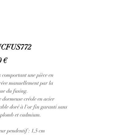
CFUS772
Prix
0 €
s comportant une pièce en
créee manuellement par la
ue du fusing.
 dormeuse créole en acier
ble doré à l'or fin garanti sans
, plomb et cadmium.
ur pendentif : 1,5 cm