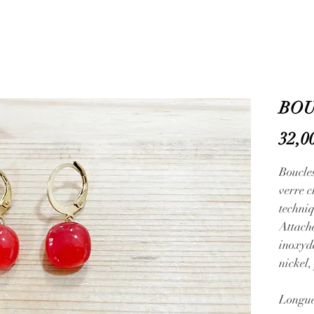
BOU
32,0
Boucle
verre 
techniq
Attache
inoxyda
nickel
Longue