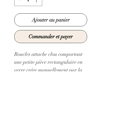
Ajouter au panier
Commander et payer
Boucles attache clou comportant
une petite pièce rectangulaire en
verre créee manuellement par la
technique du fusing.
Attache clou en Argent 925
Dimensions petite pièce
rectangulaire : 1,1x0,8 cm
Collage Hasulith