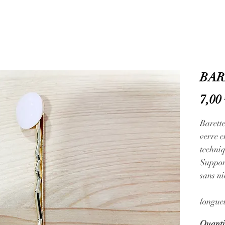
BAR
7,00
Barette
verre 
techni
Support
sans ni
longueu
Quanti