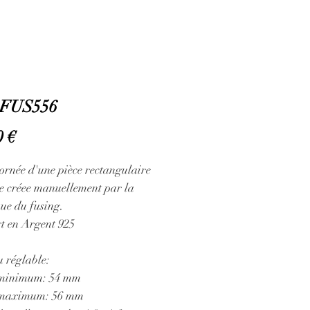
FUS556
Prix
0 €
ornée d'une pièce rectangulaire
e créee manuellement par la
que du fusing.
t en Argent 925
 réglable:
 minimum: 54 mm
 maximum: 56 mm