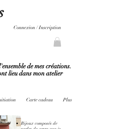
s
Connexion / Inscription
l'ensemble de mes créations.
ont lieu dans mon atelier
nitiation
Carte cadeau
Plus
Bijoux composés de
perles de verre que je