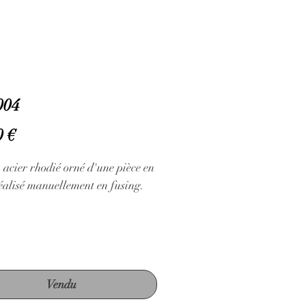
004
Prix
0 €
 acier rhodié orné d'une pièce en
éalisé manuellement en fusing.
Vendu