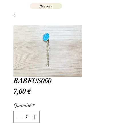
Retour
BARFUS060
Prix
7,00 €
Quantité
*