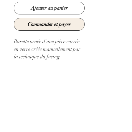
Ajouter au panier
Commander et payer
Barette ornée d'une pièce carrée
en verre créée manuellement par
la technique du fusing.
Support en acier inoxydable doré
garanti sans nickel.
longueur : 5 cm
Collage Hasulith
© 2021 par Claire Sarma Créations